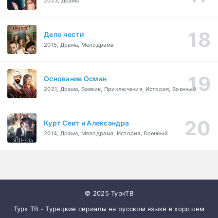
2023, Драма
Дело чести
2015, Драма, Мелодрама
Основание Осман
2021, Драма, Боевик, Приключения, История, Военный
Курт Сеит и Александра
2014, Драма, Мелодрама, История, Военный
© 2025 ТуркТВ
Турк ТВ - Турецкие сериалы на русском языке в хорошем