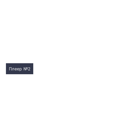
Плеер №2