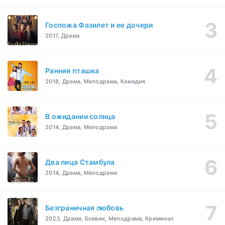
Госпожа Фазилет и ее дочери
2017, Драма
Ранняя пташка
2018, Драма, Мелодрама, Комедия
В ожидании солнца
2014, Драма, Мелодрама
Два лица Стамбула
2014, Драма, Мелодрама
Безграничная любовь
2023, Драма, Боевик, Мелодрама, Криминал