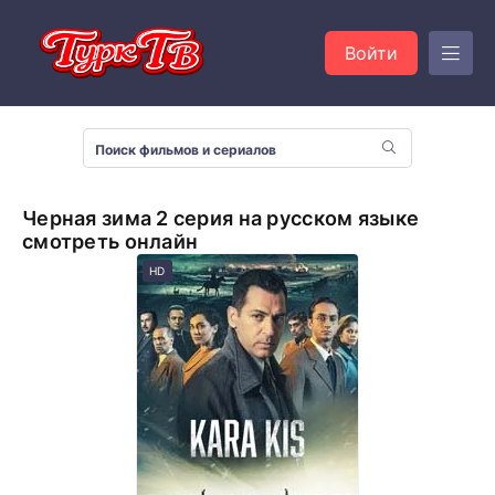
Войти
Черная зима 2 серия на русском языке
смотреть онлайн
HD