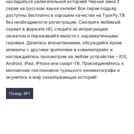
насладиться увлекательной историей Черная зима 2
серия на русском языке онлайн! Все серии подряд
доступны бесплатно в хорошем качестве на ТуркРу.ТВ
без необходимости регистрации. Смотрите любимый
сериал в формате HD, следите за интригующим
сюжетом и переживайте вместе с харизматичными
героями. Делитесь впечатлениями, обсуждайте яркие
моменты с другими зрителями в комментариях и
наслаждайтесь просмотром на любом устройстве – iOS,
Android, iPad, iPhone или смарт-ТВ. Присоединяйтесь к
миллионам поклонников турецкого кинематографа и
окунитесь в мир захватывающих историй!
Плеер №1