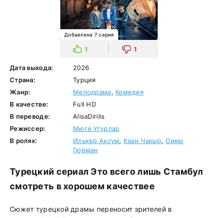
Добавлена 7 серия
1
1
Дата выхода:
2026
Страна:
Турция
Жанр:
Мелодрама
,
Комедия
В качестве:
Full HD
В переводе:
AlisaDirilis
Режиссер:
Мюге Угурлар
В ролях:
Илькер Аксум
,
Каан Чакыр
,
Оикю
Гюрман
Турецкий сериал Это всего лишь Стамбул
смотреть в хорошем качествее
Сюжет турецкой драмы переносит зрителей в