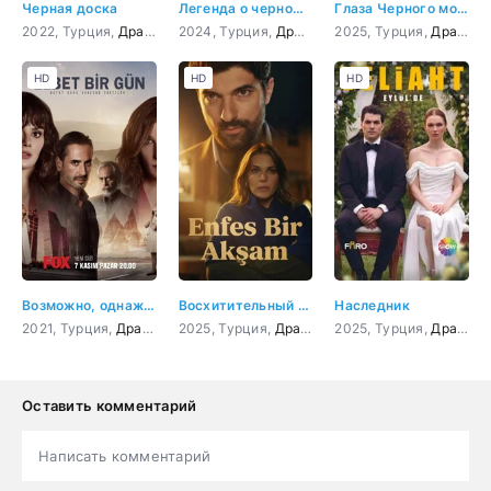
Черная доска
Легенда о черном дереве
Глаза Черного моря
2022, Турция,
Драма
,
Мелодрама
2024, Турция,
Драма
,
Мелодрама
2025, Турция,
Драма
,
HD
HD
HD
Возможно, однажды
Восхитительный вечер
Наследник
2021, Турция,
Драма
,
Криминал
2025, Турция,
Драма
,
Мелодрама
2025, Турция,
,
Боевик
Драма
,
Оставить комментарий
Написать комментарий