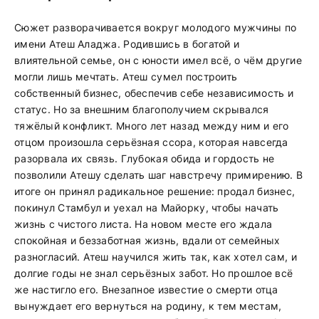
Сюжет разворачивается вокруг молодого мужчины по
имени Атеш Аладжа. Родившись в богатой и
влиятельной семье, он с юности имел всё, о чём другие
могли лишь мечтать. Атеш сумел построить
собственный бизнес, обеспечив себе независимость и
статус. Но за внешним благополучием скрывался
тяжёлый конфликт. Много лет назад между ним и его
отцом произошла серьёзная ссора, которая навсегда
разорвала их связь. Глубокая обида и гордость не
позволили Атешу сделать шаг навстречу примирению. В
итоге он принял радикальное решение: продал бизнес,
покинул Стамбул и уехал на Майорку, чтобы начать
жизнь с чистого листа. На новом месте его ждала
спокойная и беззаботная жизнь, вдали от семейных
разногласий. Атеш научился жить так, как хотел сам, и
долгие годы не знал серьёзных забот. Но прошлое всё
же настигло его. Внезапное известие о смерти отца
вынуждает его вернуться на родину, к тем местам,