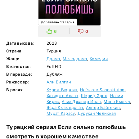
Добавлена 13 серия
6
0
Дата выхода:
2023
Страна:
Турция
Жанр:
Драма
,
Мелодрама
,
Комедия
В качестве:
Full HD
В переводе:
Дубляж
Режиссер:
Али Билгин
В ролях:
Керем Бюрсин
,
Hafsanur Sancaktutan
,
Хатидже Аслан
,
Шериф Эрол
,
Назми
Кирик
,
Азиз Джанер Инан
,
Минэ Кылыч
,
Эсра Кызылдоган
,
Алпер Байтекин
,
Мурат Карасу
,
Дурукан Челиккая
Турецкий сериал Если сильно полюбишь
смотреть в хорошем качествее