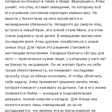
которые он покинул в гневе и обиде. Вернувшись, Атеш
узнаёт, что отец оставил завещание, по которому всё
его огромное состояние переходит именно ему. Но
вместе с богатством на него возлагается и
неожиданная обязанность. Незадолго до смерти отец
вступил в новый брак, его женой стала Мюге, и в этом
союзе родились трое детей. В завещании прозвучала
последняя воля: Атеш должен позаботиться о новой
семье отца. Для героя это решение становится
настоящим испытанием. Сводные братья и сёстры для
него — практически чужие люди, с которыми у него нет
ни близости, ни доверия. Он не желает брать на себя
такую ответственность, но понимает: последнюю
просьбу отца он обязан исполнить. И чтобы облегчить
себе задачу, Атеш принимает решение нанять няню,
которая поможет ухаживать за детьми. Так в его жизни
появляется Лейла — молодая и очаровательная
девушка, полная энергии и загадок. Для Атеша она
кажется всего лишь помощницей, но он не
догадывается, что именно эта встреча изменит не