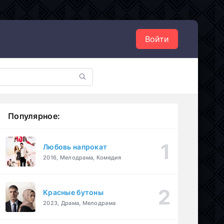
Войти
Популярное:
Любовь напрокат
2016, Мелодрама, Комедия
Красные бутоны
2023, Драма, Мелодрама