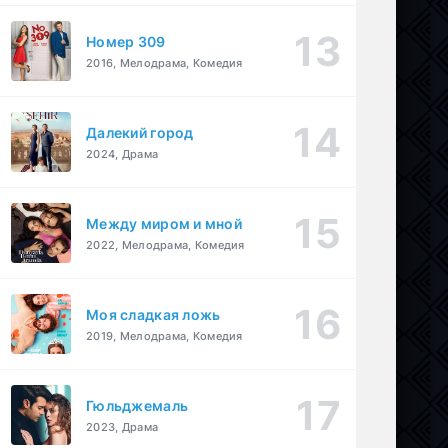
Номер 309
2016, Мелодрама, Комедия
Далекий город
2024, Драма
Между миром и мной
2022, Мелодрама, Комедия
Моя сладкая ложь
2019, Мелодрама, Комедия
Гюльджемаль
2023, Драма