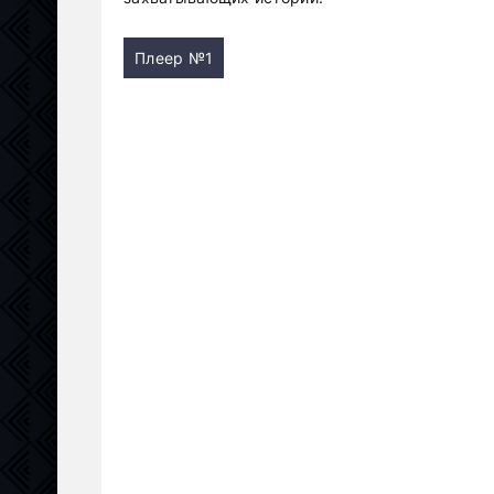
Плеер №1