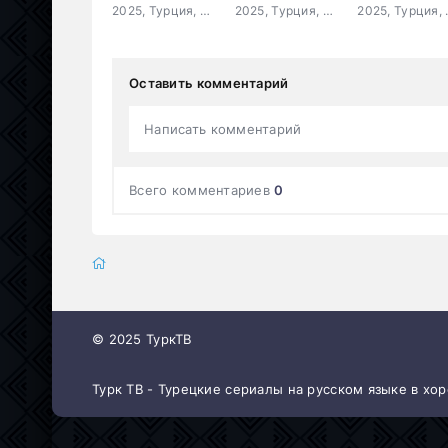
2025, Турция,
Драма
,
Мелодрама
2025, Турция,
Драма
,
Мелодрама
202
Оставить комментарий
Написать комментарий
Всего комментариев
0
© 2025 ТуркТВ
Турк ТВ - Турецкие сериалы на русском языке в х