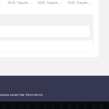
5, Турция,
Драма
,
Мелодрама
2025, Турция,
Драма
,
Мелодрама
2025, Турция,
Драма
,
Мелодрама
2025, Турция,
Драма
,
Мело
орошем качестве бесплатно