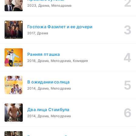
2023, Драма, Мелодрама
Госпожа Фазилет и ее дочери
2017, Драма
Ранняя пташка
2018, Драма, Мелодрама, Комедия
В ожидании солнца
2014, Драма, Мелодрама
Два лица Стамбула
2014, Драма, Мелодрама