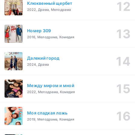
Клюквенный щербет
2022, Драма, Мелодрама
Номер 309
2016, Мелодрама, Комедия
Далекий город
2024, Драма
Между миром и мной
2022, Мелодрама, Комедия
Моя сладкая ложь
2019, Мелодрама, Комедия