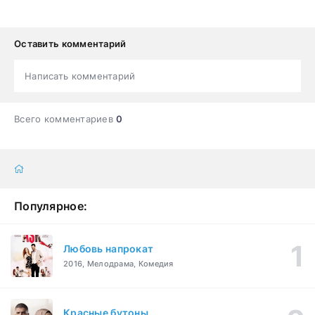
Оставить комментарий
Написать комментарий
Всего комментариев
0
Популярное:
Любовь напрокат
2016, Мелодрама, Комедия
Красные бутоны