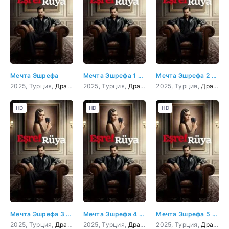
Мечта Эшрефа
Мечта Эшрефа 1 серия
Мечта Эшрефа 2 серия
2025, Турция,
Драма
,
Мелодрама
2025, Турция,
Драма
,
Мелодрама
2025, Турция,
Драма
,
HD
HD
HD
Мечта Эшрефа 3 серия
Мечта Эшрефа 4 серия
Мечта Эшрефа 5 серия
2025, Турция,
Драма
,
Мелодрама
2025, Турция,
Драма
,
Мелодрама
2025, Турция,
Драма
,