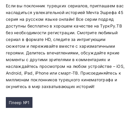
Если вы поклонник турецких сериалов, приглашаем вас
насладиться увлекательной историей Мечта Эшрефа 45
серия на русском языке онлайн! Все серии подряд
доступны бесплатно в хорошем качестве на ТуркРу.ТВ
без необходимости регистрации. Смотрите любимый
сериал в формате HD, следите за интригующим
сюжетом и переживайте вместе с харизматичными
героями. Делитесь впечатлениями, обсуждайте яркие
моменты с другими зрителями в комментариях и
наслаждайтесь просмотром на любом устройстве – iOS,
Android, iPad, iPhone или смарт-ТВ. Присоединяйтесь к
миллионам поклонников турецкого кинематографа и
окунитесь в мир захватывающих историй!
Плеер №1