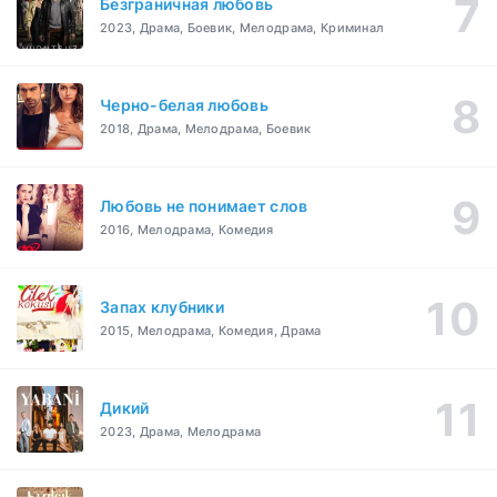
Безграничная любовь
2023, Драма, Боевик, Мелодрама, Криминал
Черно-белая любовь
2018, Драма, Мелодрама, Боевик
Любовь не понимает слов
2016, Мелодрама, Комедия
Запах клубники
2015, Мелодрама, Комедия, Драма
Дикий
2023, Драма, Мелодрама