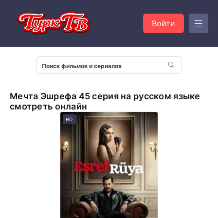
Войти
Мечта Эшрефа 45 серия на русском языке
смотреть онлайн
HD